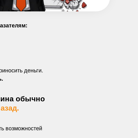
азателям:
риносить деньги.
ь.
чина обычно
азад.
сть возможностей