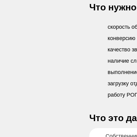
Что нужно
скорость о
конверсию
качество з
наличие с
выполнени
загрузку о
работу РО
Что это да
Собственник