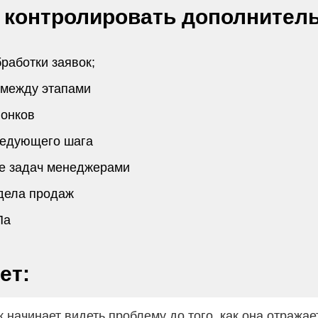
 контролировать дополнитель
бработки заявок;
 между этапами
вонков
ледующего шага
е задач менеджерами
тдела продаж
Па
ет:
 начинает видеть проблему до того, как она отражае