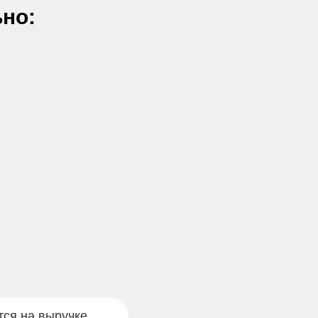
но:
тся на выручке