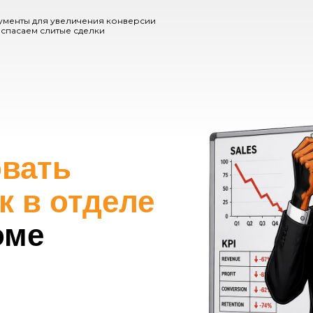
ументы для увеличения конверсии
 спасаем слитые сделки
вать
к в отделе
оме