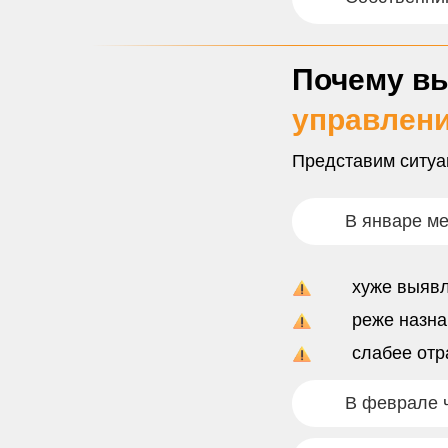
Почему в
управлен
Представим ситуа
В январе м
хуже выявл
реже назн
слабее отр
В феврале ч