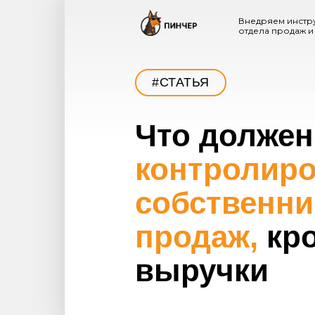
Внедряем инстр
отдела продаж и
#СТАТЬЯ
Что должен
контролиро
собственни
продаж,
кр
выручки