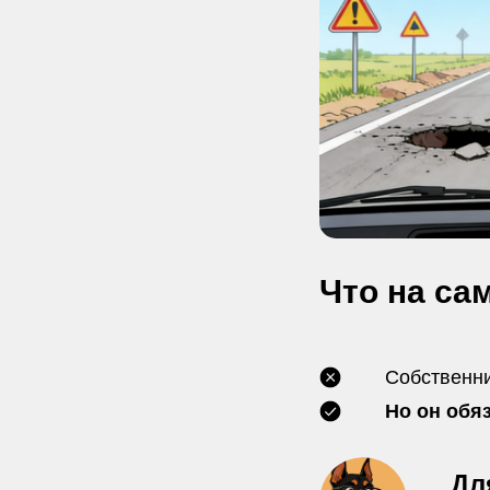
Что на са
Собственни
Но он обя
Дл