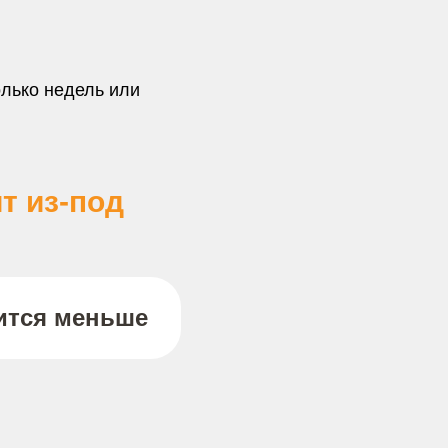
олько недель или
т из-под
вится меньше