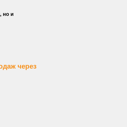
 но и
одаж через