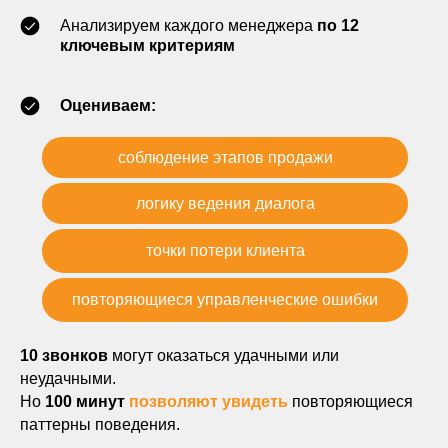
Анализируем каждого менеджера
по 12
ключевым критериям
Оцениваем:
соблюдение этапов продажи
логику ведения диалога
точки потери клиента
повторяющиеся управленческие ошибки
10 звонков
могут оказаться удачными или
неудачными.
Но
100 минут
позволяют увидеть
повторяющиеся
паттерны поведения.