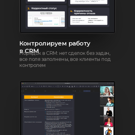
Контролируем работу
в CRM
Порядок в CRM: нет сделок без задач,
все поля заполнены, все клиенты под
контролем