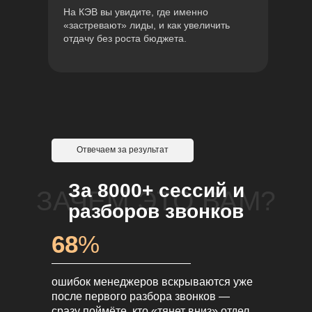
На КЭВ вы увидите, где именно
«застревают» лиды, и как увеличить
отдачу без роста бюджета.
Отвечаем за результат
За 8000+ сессий и
ЗАЧЕМ ЭТО ВАМ?
разборов звонков
68
%
ошибок менеджеров вскрываются уже
после первого разбора звонков —
сразу поймёте, кто «тянет вниз» отдел.