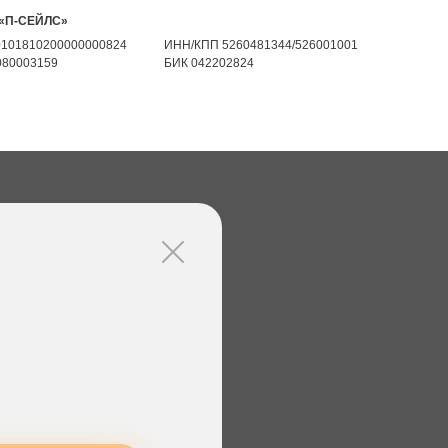
 «П-СЕЙЛС»
30101810200000000824
ИНН/КПП 5260481344/526001001
080003159
БИК 042202824