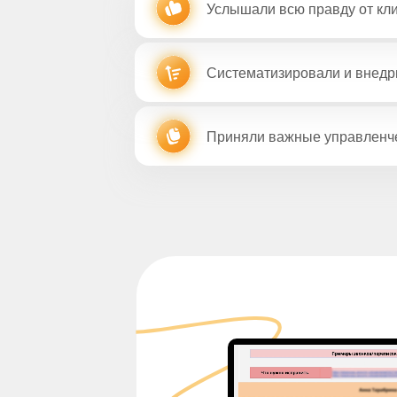
Услышали всю правду от кл
Систематизировали и внедр
Приняли важные управленч