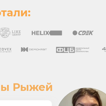
тали:
ны Рыжей