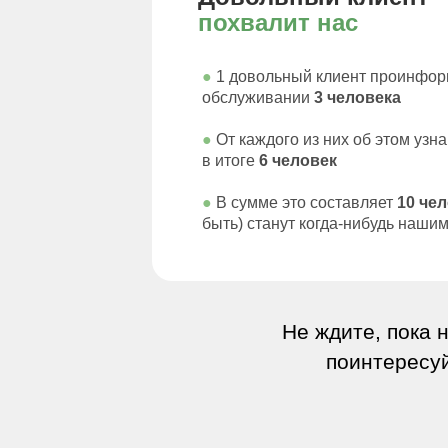
похвалит нас
●
1 довольный клиент проинфор
обслуживании
3 человека
●
От каждого из них об этом узн
в
итоге
6 человек
●
В сумме это составляет
10 че
быть) станут когда-нибудь наши
Не ждите, пока 
поинтересуй