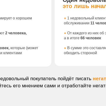
это лишь нача
мирует о
хорошем
●
1 недовольный клиен
обслуживании
11 чело
ают
2
человека,
●
От каждого из них об
а
в
итоге
66 человек
ловек,
которые (может
●
В сумме это составл
ми клиентами
обходить стороной
недовольный покупатель пойдёт писать
нега
тесь его мнением сами и отработайте негат