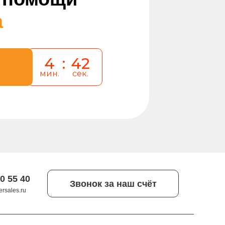
а
4
:
41
мин.
сек.
0 55 40
Звонок за наш счёт
rsales.ru